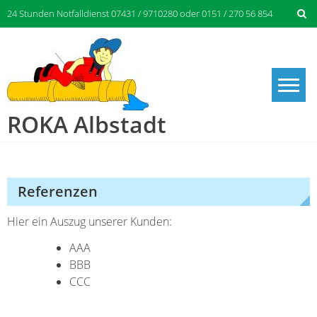
Skip
24 Stunden Notfalldienst 07431 / 9710280 oder 0151 / 270 56 854
to
content
ROKA Albstadt
Referenzen
Hier ein Auszug unserer Kunden:
AAA
BBB
CCC