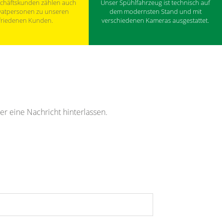
chäftskunden zählen auch
Unser Spühlfahrzeug ist technisch auf
ivatpersonen zu unseren
dem modernsten Stand und mit
friedenen Kunden.
verschiedenen Kameras ausgestattet.
r eine Nachricht hinterlassen.