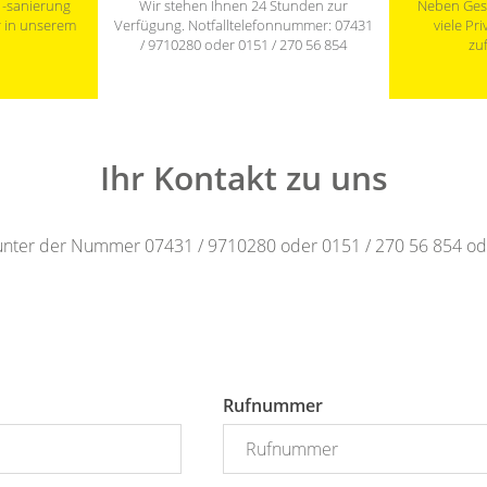
 -sanierung
Wir stehen Ihnen 24 Stunden zur
Neben Ges
r in unserem
Verfügung. Notfalltelefonnummer: 07431
viele Pr
/ 9710280 oder 0151 / 270 56 854
zu
Ihr Kontakt zu uns
unter der Nummer 07431 / 9710280 oder 0151 / 270 56 854 ode
Rufnummer