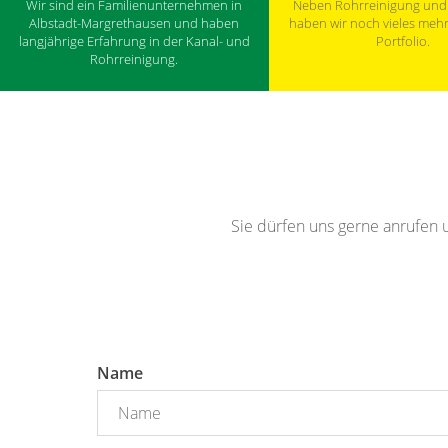
Wir sind ein Familienunternehmen in
Neben Rohrreinigung und
Albstadt-Margrethausen und haben
haben wir noch vieles meh
langjährige Erfahrung in der Kanal- und
Portfolio.
Rohrreinigung.
Sie dürfen uns gerne anrufen 
Name