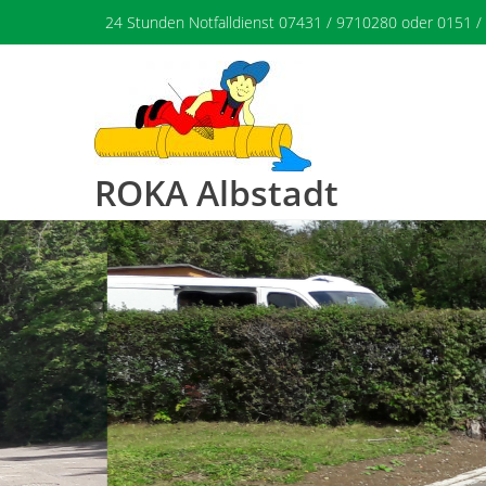
Skip
24 Stunden Notfalldienst 07431 / 9710280 oder 0151 /
to
content
ROKA Albstadt