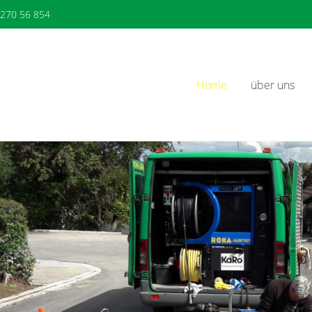
 270 56 854
Home
über uns